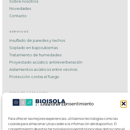
Sobre nosotros
Novedades
Contacto
SERVICIOS
Insuflado de paredes y techos
Soplado en bajocubiertas
Tratamiento de humedades
Proyectado acústico antireverberación
Aislamientos acústicos entre vecinos
Protección contra el fuego
ZONA DE ACTUACIÓN
Aislamiento en Andoain
Gestionar consentimiento
Aislamiento en Donostia-San Sebastián
Aislamiento en Tolosa
Para ofrecer las mejores experiencias, utilizamos tecnologías como las
Aislamiento en Hernani
cookies para almacenar y/o acceder a la información del dispositivo. El
consentimiento de estas tecnologías nos permitirá procesar datos como el