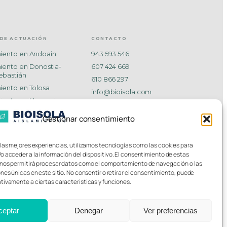
DE ACTUACIÓN
CONTACTO
miento en Andoain
943 593 546
miento en Donostia-
607 424 669
ebastián
610 866 297
iento en Tolosa
info@bioisola.com
miento en Hernani
Plaza Txitibar 2, Andoain
iento en Rentería
Gestionar consentimiento
iento en Irún
iento en Zarautz
 las mejores experiencias, utilizamos tecnologías como las cookies para
iento en Eibar
o acceder a la información del dispositivo. El consentimiento de estas
nos permitirá procesar datos como el comportamiento de navegación o las
ones únicas en este sitio. No consentir o retirar el consentimiento, puede
tivamente a ciertas características y funciones.
Aviso Legal
Privacidad
Cookies
ceptar
Denegar
Ver preferencias