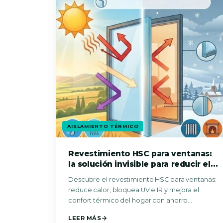
AISLAMIENTO TÉRMICO
Revestimiento HSC para ventanas:
la solución invisible para reducir el
calor y mejorar la eficiencia
Descubre el revestimiento HSC para ventanas:
energética del hogar
reduce calor, bloquea UV e IR y mejora el
confort térmico del hogar con ahorro
energético.
LEER MÁS