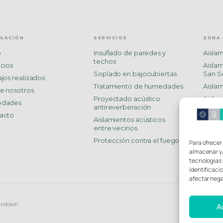
EGACIÓN
SERVICIOS
ZONA 
o
Insuflado de paredes y
Aisla
techos
icios
Aisla
Soplado en bajocubiertas
San S
ajos realizados
Tratamiento de humedades
Aislam
e nosotros
Proyectado acústico
Aisla
edades
antireverberación
Aislam
acto
Aislamientos acústicos
Aislam
entre vecinos
Aislam
Protección contra el fuego
Para ofrecer
Aislam
almacenar y/
tecnologías 
identificaci
afectar nega
Andoain
A