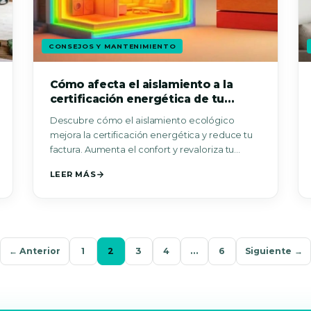
CONSEJOS Y MANTENIMIENTO
Cómo afecta el aislamiento a la
certificación energética de tu
vivienda
Descubre cómo el aislamiento ecológico
mejora la certificación energética y reduce tu
factura. Aumenta el confort y revaloriza tu
vivienda.
LEER MÁS
← Anterior
1
2
3
4
…
6
Siguiente →