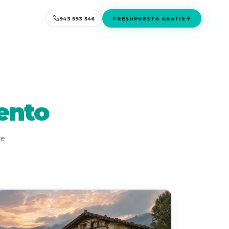
943 593 546
PRESUPUESTO GRATIS
ento
re