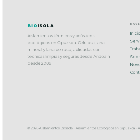
NAV
BIO
ISOLA
Inici
Aislamientos térmicos y acústicos
Serv
ecológicos en Gipuzkoa. Celulosa, lana
Trab
mineral y lana de roca, aplicadas con
técnicas limpias y seguras desde Andoain
Sobr
desde 2009.
Nov
Cont
© 2026 Aislamientos Bioisola · Aislamientos Ecológicos en Gipuzkoa · 