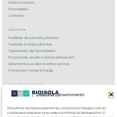
Sobre nosotros
Novedades
Contacto
SERVICIOS
Insuflado de paredes y techos
Soplado en bajocubiertas
Tratamiento de humedades
Proyectado acústico antireverberación
Aislamientos acústicos entre vecinos
Protección contra el fuego
ZONA DE ACTUACIÓN
Aislamiento en Andoain
Gestionar consentimiento
Aislamiento en Donostia-San Sebastián
Aislamiento en Tolosa
Para ofrecer las mejores experiencias, utilizamos tecnologías como las
Aislamiento en Hernani
cookies para almacenar y/o acceder a la información del dispositivo. El